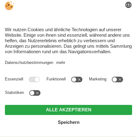
Pension Oberwirt
Hauptort 33
I-39030 Mühlwald
Südtirol | Italien
Anreise
MwSt.-Nr. IT02778000212 . CIN: IT021088A1FT62GACC .
Impressum
.
Datenschutz
.
Individuelle Cookie-Einstellungen
.
© Webdesign by